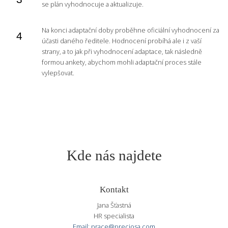
se plán vyhodnocuje a aktualizuje.
Na konci adaptační doby proběhne oficiální vyhodnocení za
účasti daného ředitele. Hodnocení probíhá ale i z vaší
strany, a to jak při vyhodnocení adaptace, tak následně
formou ankety, abychom mohli adaptační proces stále
vylepšovat.
Kde nás najdete
Kontakt
Jana Šťastná
HR specialista
Email: prace@preciosa.com