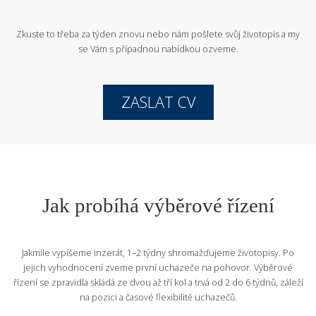
Zkuste to třeba za týden znovu nebo nám pošlete svůj životopis
a my
se Vám s případnou nabídkou ozveme.
ZASLAT CV
Jak probíhá výběrové řízení
Jakmile vypíšeme inzerát, 1–2 týdny shromažďujeme životopisy. Po
jejich vyhodnocení zveme první uchazeče na pohovor. Výběrové
řízení se zpravidla skládá ze dvou až tří kol a trvá od 2 do 6 týdnů, záleží
na pozici a časové flexibilitě uchazečů.