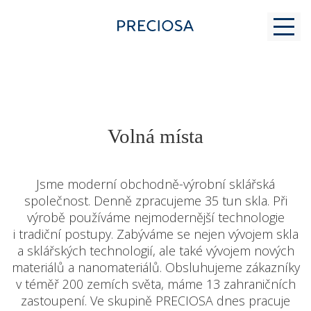
PROČ K NÁM
Volná místa
PRO STUDENTY
Jsme moderní obchodně-výrobní sklářská
společnost. Denně zpracujeme 35 tun skla. Při
výrobě používáme nejmodernější technologie
MODERNÍ SKLÁŘSTVÍ
i tradiční postupy. Zabýváme se nejen vývojem skla
a sklářských technologií, ale také vývojem nových
materiálů a nanomateriálů. Obsluhujeme zákazníky
KONTAKT
v téměř 200 zemích světa, máme 13 zahraničních
zastoupení. Ve skupině PRECIOSA dnes pracuje