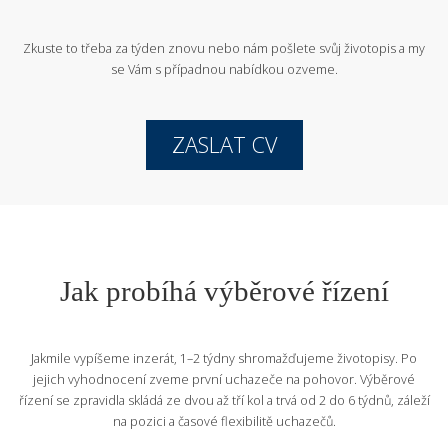
Zkuste to třeba za týden znovu nebo nám pošlete svůj životopis
a my
se Vám s případnou nabídkou ozveme.
ZASLAT CV
Jak probíhá výběrové řízení
Jakmile vypíšeme inzerát, 1–2 týdny shromažďujeme životopisy. Po
jejich vyhodnocení zveme první uchazeče na pohovor. Výběrové
řízení se zpravidla skládá ze dvou až tří kol a trvá od 2 do 6 týdnů, záleží
na pozici a časové flexibilitě uchazečů.