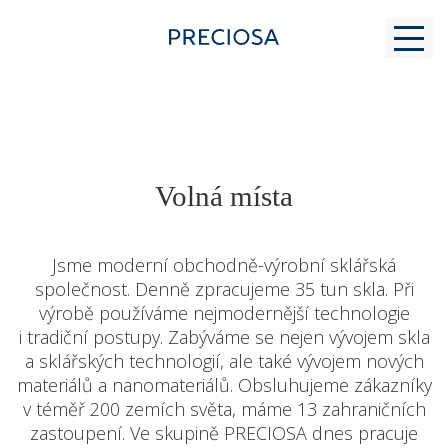
PROČ K NÁM
Volná místa
PRO STUDENTY
Jsme moderní obchodně-výrobní sklářská
společnost. Denně zpracujeme 35 tun skla. Při
výrobě používáme nejmodernější technologie
MODERNÍ SKLÁŘSTVÍ
i tradiční postupy. Zabýváme se nejen vývojem skla
a sklářských technologií, ale také vývojem nových
materiálů a nanomateriálů. Obsluhujeme zákazníky
KONTAKT
v téměř 200 zemích světa, máme 13 zahraničních
zastoupení. Ve skupině PRECIOSA dnes pracuje