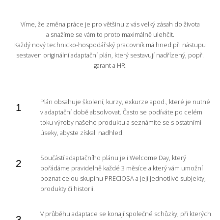
Víme, že změna práce je pro většinu z vás velký zásah do života
a snažíme se vám to proto maximálně ulehčit.
Každý nový technicko-hospodářský pracovník má hned při nástupu
sestaven originální adaptační plán, který sestavují nadřízený, popř.
garant a HR.
Plán obsahuje školení, kurzy, exkurze apod., které je nutné
v adaptační době absolvovat. Často se podíváte po celém
toku výroby našeho produktu a seznámíte se s ostatními
úseky, abyste získali nadhled.
Součástí adaptačního plánu je i Welcome Day, který
pořádáme pravidelně každé 3 měsíce a který vám umožní
poznat celou skupinu PRECIOSA a její jednotlivé subjekty,
produkty či historii.
V průběhu adaptace se konají společné schůzky, při kterých