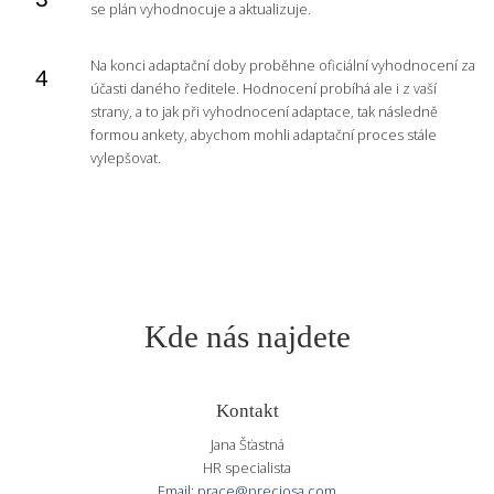
se plán vyhodnocuje a aktualizuje.
Na konci adaptační doby proběhne oficiální vyhodnocení za
účasti daného ředitele. Hodnocení probíhá ale i z vaší
strany, a to jak při vyhodnocení adaptace, tak následně
formou ankety, abychom mohli adaptační proces stále
vylepšovat.
Kde nás najdete
Kontakt
Jana Šťastná
HR specialista
Email: prace@preciosa.com