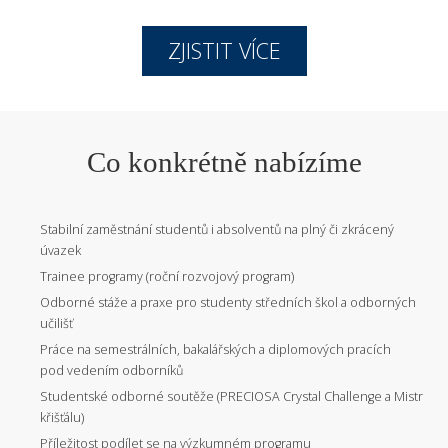
ZJISTIT VÍCE
Co konkrétně nabízíme
Stabilní zaměstnání studentů i absolventů na plný či zkrácený
úvazek
Trainee programy (roční rozvojový program)
Odborné stáže a praxe pro studenty středních škol a odborných
učilišť
Práce na semestrálních, bakalářských a diplomových pracích
pod vedením odborníků
Studentské odborné soutěže (PRECIOSA Crystal Challenge a Mistr
křišťálu)
Příležitost podílet se na výzkumném programu