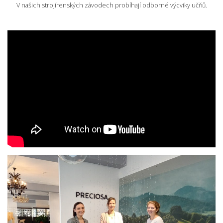
V našich strojírenských závodech probíhají odborné výcviky učňů.