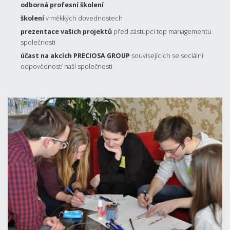
odborná profesní školení
školení
v měkkých dovednostech
prezentace vašich projektů
před zástupci top managementu
společnosti
účast na akcích PRECIOSA GROUP
souvisejících se sociální
odpovědností naší společnosti