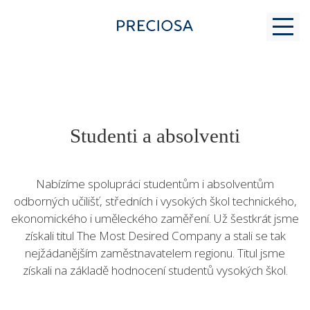
PROČ K NÁM
Studenti a absolventi
PRO STUDENTY
Nabízíme spolupráci studentům i absolventům
odborných učilišť, středních i vysokých škol technického,
ekonomického i uměleckého zaměření. Už šestkrát jsme
MODERNÍ SKLÁŘSTVÍ
získali titul The Most Desired Company a stali se tak
nejžádanějším zaměstnavatelem regionu. Titul jsme
získali na základě hodnocení studentů vysokých škol.
KONTAKT