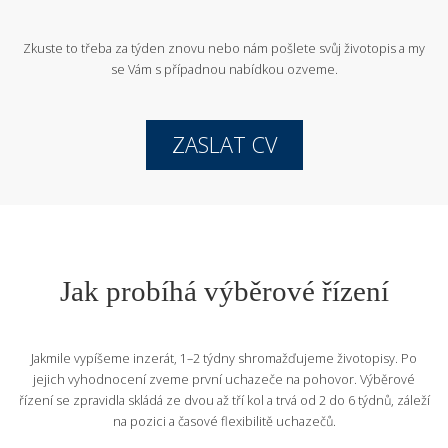
Zkuste to třeba za týden znovu nebo nám pošlete svůj životopis
a my
se Vám s případnou nabídkou ozveme.
ZASLAT CV
Jak probíhá výběrové řízení
Jakmile vypíšeme inzerát, 1–2 týdny shromažďujeme životopisy. Po
jejich vyhodnocení zveme první uchazeče na pohovor. Výběrové
řízení se zpravidla skládá ze dvou až tří kol a trvá od 2 do 6 týdnů, záleží
na pozici a časové flexibilitě uchazečů.