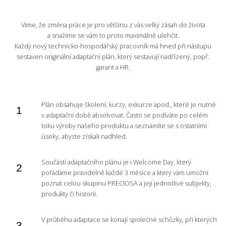
Víme, že změna práce je pro většinu z vás velký zásah do života
a snažíme se vám to proto maximálně ulehčit.
Každý nový technicko-hospodářský pracovník má hned při nástupu
sestaven originální adaptační plán, který sestavují nadřízený, popř.
garant a HR.
Plán obsahuje školení, kurzy, exkurze apod., které je nutné
v adaptační době absolvovat. Často se podíváte po celém
toku výroby našeho produktu a seznámíte se s ostatními
úseky, abyste získali nadhled.
Součástí adaptačního plánu je i Welcome Day, který
pořádáme pravidelně každé 3 měsíce a který vám umožní
poznat celou skupinu PRECIOSA a její jednotlivé subjekty,
produkty či historii.
V průběhu adaptace se konají společné schůzky, při kterých