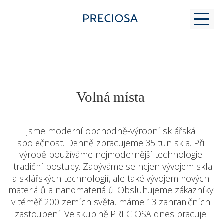
PROČ K NÁM
Volná místa
PRO STUDENTY
Jsme moderní obchodně-výrobní sklářská
společnost. Denně zpracujeme 35 tun skla. Při
výrobě používáme nejmodernější technologie
MODERNÍ SKLÁŘSTVÍ
i tradiční postupy. Zabýváme se nejen vývojem skla
a sklářských technologií, ale také vývojem nových
materiálů a nanomateriálů. Obsluhujeme zákazníky
KONTAKT
v téměř 200 zemích světa, máme 13 zahraničních
zastoupení. Ve skupině PRECIOSA dnes pracuje