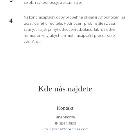
se plán vyhodnocuje a aktualizuje.
Na konci adaptační doby proběhne oficiální vyhodnocení za
účasti daného ředitele. Hodnocení probíhá ale i z vaší
strany, a to jak při vyhodnocení adaptace, tak následně
formou ankety, abychom mohli adaptační proces stále
vylepšovat.
Kde nás najdete
Kontakt
Jana Šťastná
HR specialista
Email: prace@preciosa.com