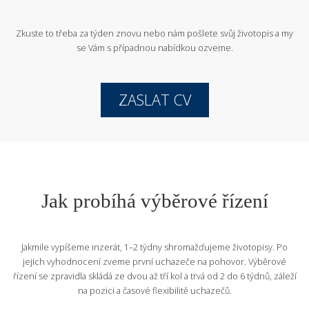
Zkuste to třeba za týden znovu nebo nám pošlete svůj životopis
a my
se Vám s případnou nabídkou ozveme.
ZASLAT CV
Jak probíhá výběrové řízení
Jakmile vypíšeme inzerát, 1–2 týdny shromažďujeme životopisy. Po
jejich vyhodnocení zveme první uchazeče na pohovor. Výběrové
řízení se zpravidla skládá ze dvou až tří kol a trvá od 2 do 6 týdnů, záleží
na pozici a časové flexibilitě uchazečů.