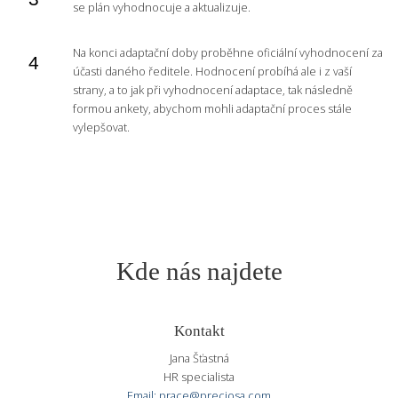
se plán vyhodnocuje a aktualizuje.
Na konci adaptační doby proběhne oficiální vyhodnocení za
účasti daného ředitele. Hodnocení probíhá ale i z vaší
strany, a to jak při vyhodnocení adaptace, tak následně
formou ankety, abychom mohli adaptační proces stále
vylepšovat.
Kde nás najdete
Kontakt
Jana Šťastná
HR specialista
Email: prace@preciosa.com