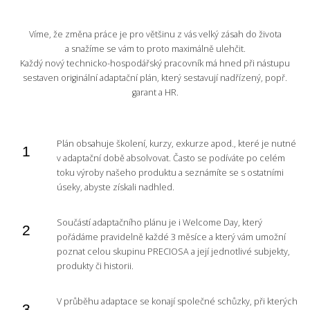
Víme, že změna práce je pro většinu z vás velký zásah do života
a snažíme se vám to proto maximálně ulehčit.
Každý nový technicko-hospodářský pracovník má hned při nástupu
sestaven originální adaptační plán, který sestavují nadřízený, popř.
garant a HR.
Plán obsahuje školení, kurzy, exkurze apod., které je nutné
v adaptační době absolvovat. Často se podíváte po celém
toku výroby našeho produktu a seznámíte se s ostatními
úseky, abyste získali nadhled.
Součástí adaptačního plánu je i Welcome Day, který
pořádáme pravidelně každé 3 měsíce a který vám umožní
poznat celou skupinu PRECIOSA a její jednotlivé subjekty,
produkty či historii.
V průběhu adaptace se konají společné schůzky, při kterých