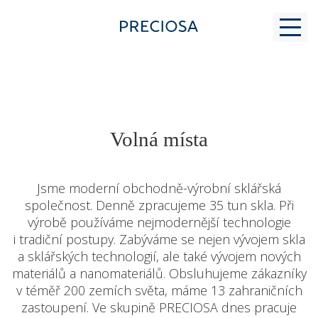
PROČ K NÁM
Volná místa
PRO STUDENTY
Jsme moderní obchodně-výrobní sklářská
společnost. Denně zpracujeme 35 tun skla. Při
výrobě používáme nejmodernější technologie
MODERNÍ SKLÁŘSTVÍ
i tradiční postupy. Zabýváme se nejen vývojem skla
a sklářských technologií, ale také vývojem nových
materiálů a nanomateriálů. Obsluhujeme zákazníky
KONTAKT
v téměř 200 zemích světa, máme 13 zahraničních
zastoupení. Ve skupině PRECIOSA dnes pracuje