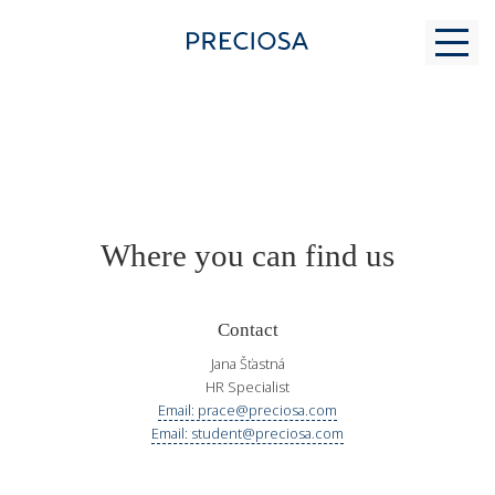
WHY US
Where you can find us
FOR STUDENTS
Contact
MODERN GLASS MAKING
Jana Šťastná
HR Specialist
Email: prace@preciosa.com
CONTACTS
Email: student@preciosa.com