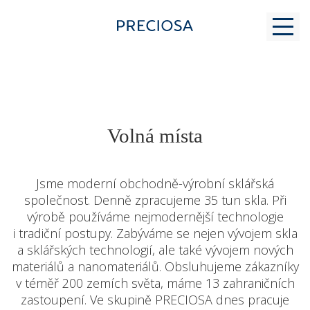
PROČ K NÁM
Volná místa
PRO STUDENTY
Jsme moderní obchodně-výrobní sklářská
společnost. Denně zpracujeme 35 tun skla. Při
výrobě používáme nejmodernější technologie
MODERNÍ SKLÁŘSTVÍ
i tradiční postupy. Zabýváme se nejen vývojem skla
a sklářských technologií, ale také vývojem nových
materiálů a nanomateriálů. Obsluhujeme zákazníky
KONTAKT
v téměř 200 zemích světa, máme 13 zahraničních
zastoupení. Ve skupině PRECIOSA dnes pracuje