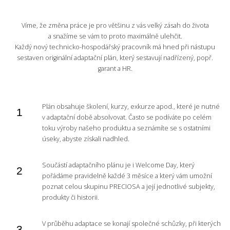
Víme, že změna práce je pro většinu z vás velký zásah do života
a snažíme se vám to proto maximálně ulehčit.
Každý nový technicko-hospodářský pracovník má hned při nástupu
sestaven originální adaptační plán, který sestavují nadřízený, popř.
garant a HR.
Plán obsahuje školení, kurzy, exkurze apod., které je nutné
v adaptační době absolvovat. Často se podíváte po celém
toku výroby našeho produktu a seznámíte se s ostatními
úseky, abyste získali nadhled.
Součástí adaptačního plánu je i Welcome Day, který
pořádáme pravidelně každé 3 měsíce a který vám umožní
poznat celou skupinu PRECIOSA a její jednotlivé subjekty,
produkty či historii.
V průběhu adaptace se konají společné schůzky, při kterých