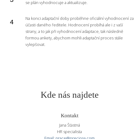
se plán vyhodnocuje a aktualizuje.
Na konci adaptační doby proběhne oficiální vyhodnocení za
účasti daného ředitele. Hodnocení probíhá ale i z vaší
strany, a to jak při vyhodnocení adaptace, tak následně
formou ankety, abychom mohli adaptační proces stále
vylepšovat.
Kde nás najdete
Kontakt
Jana Šťastná
HR specialista
Email: prace@preciosa.com