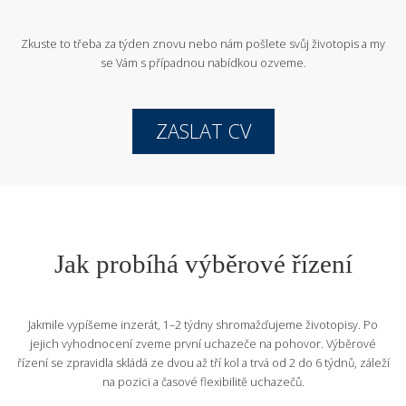
Zkuste to třeba za týden znovu nebo nám pošlete svůj životopis
a my
se Vám s případnou nabídkou ozveme.
ZASLAT CV
Jak probíhá výběrové řízení
Jakmile vypíšeme inzerát, 1–2 týdny shromažďujeme životopisy. Po
jejich vyhodnocení zveme první uchazeče na pohovor. Výběrové
řízení se zpravidla skládá ze dvou až tří kol a trvá od 2 do 6 týdnů, záleží
na pozici a časové flexibilitě uchazečů.