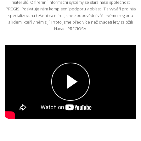
materiálů. O firemní informační systémy se stará naše společnost
PREGIS. Poskytuje nám komplexní podporu v oblasti IT a vytváří pro nás
VOLNÁ MÍSTA
specializovaná řešení na míru. Jsme zodpovědní vůči svému regionu
a lidem, kteří v něm žijí. Proto jsme před více než dvaceti lety založili
Nadaci PRECIOSA.
EN