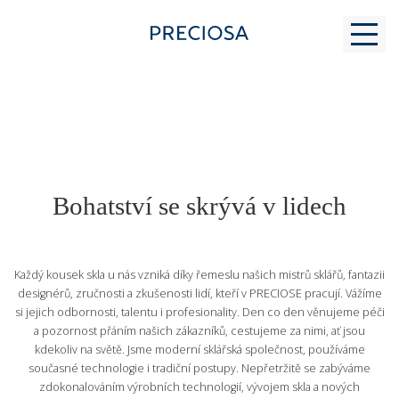
PROČ K NÁM
Bohatství se skrývá v lidech
PRO STUDENTY
Každý kousek skla u nás vzniká díky řemeslu našich mistrů sklářů, fantazii
MODERNÍ SKLÁŘSTVÍ
designérů, zručnosti a zkušenosti lidí, kteří v PRECIOSE pracují. Vážíme
si jejich odbornosti, talentu i profesionality. Den co den věnujeme péči
a pozornost přáním našich zákazníků, cestujeme za nimi, ať jsou
KONTAKT
kdekoliv na světě. Jsme moderní sklářská společnost, používáme
současné technologie i tradiční postupy. Nepřetržitě se zabýváme
zdokonalováním výrobních technologií, vývojem skla a nových